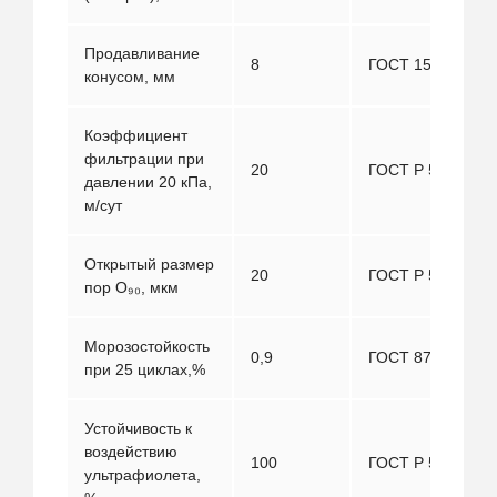
Продавливание
8
ГОСТ 15902.3
конусом, мм
Коэффициент
фильтрации при
20
ГОСТ Р 52608
давлении 20 кПа,
м/сут
Открытый размер
20
ГОСТ Р 53238
пор О₉₀, мкм
Морозостойкость
0,9
ГОСТ 8747
при 25 циклах,%
Устойчивость к
воздействию
100
ГОСТ Р 55031
ультрафиолета,