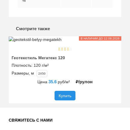
%
Смотрите также
В НАЛИЧИИ ДО 12.08.2026
Геотекстиль Мегатекс 120
Ге
Плотность:
120 г/м²
Пл
Размеры, м
Ра
2X50
35.6
₽/рулон
Цена
руб/м²
Купить
СВЯЖИТЕСЬ С НАМИ