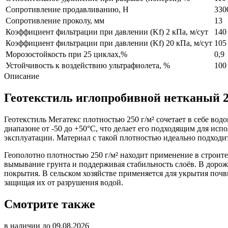
Сопротивление продавливанию, Н
330
Сопротивление проколу, мм
13
Коэффициент фильтрации при давлении (Kf) 2 кПа, м/сут
140
Коэффициент фильтрации при давлении (Kf) 20 кПа, м/сут
105
Морозостойкость при 25 циклах,%
0,9
Устойчивость к воздействию ультрафиолета, %
100
Описание
Геотекстиль иглопробивной нетканый 
Геотекстиль Мегатекс плотностью 250 г/м² сочетает в себе во
диапазоне от -50 до +50°С, что делает его подходящим для ис
эксплуатации. Материал с такой плотностью идеально подходи
Геополотно плотностью 250 г/м² находит применение в строите
вымывание грунта и поддерживая стабильность слоёв. В дорожн
покрытия. В сельском хозяйстве применяется для укрытия почв
защищая их от разрушения водой.
Смотрите также
в наличии до 09.08.2026