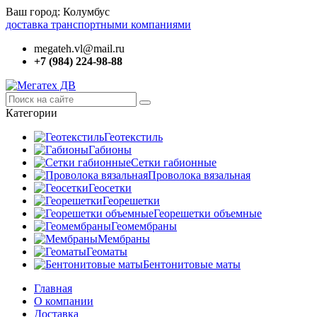
Ваш город:
Колумбус
доставка транспортными компаниями
megateh.vl@mail.ru
+7 (984) 224-98-88
Категории
Геотекстиль
Габионы
Сетки габионные
Проволока вязальная
Геосетки
Георешетки
Георешетки объемные
Геомембраны
Мембраны
Геоматы
Бентонитовые маты
Главная
О компании
Доставка