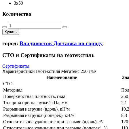
3x50
Количество
Купить
город:
Владивосток
Доставка по городу
СТО и Сертификаты на геотекстиль
Сертификаты
Характеристики Геотекстиля Мегатекс 250 г/м²
Наименование
Зн
СТО
Материал
Пол
Поверхностная плотность, г/м2
250
Толщина при нагрузке 2кПа, мм
2,1
Разрывная нагрузка (вдоль), кН/м
10,
Разрывная нагрузка (поперек), кН/м
8,3
Относительное удлинение при разрыве (вдоль), %
120
Относительное удлинение при разрыве (поперек), %
110