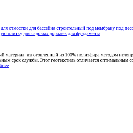
для отмостки
для бассейна
строительный
под мембрану
под пес
ную плитку
для садовых дорожек
для фундамента
ный материал, изготовленный из 100% полиэфира методом игло
ным срок службы. Этот геотекстиль отличается оптимальным со
бнее