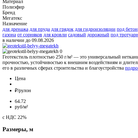
Материал
Полиэфир
Бренд
Мегатекс
Назначение
для дренажа
для пруда
для грядок
для гидроизоляции
под бетон
газона
от сорняков
для кровли
садовый
дорожный
под тротуар
в наличии до 09.08.2026
Геотекстиль плотностью 250 г/м² — это универсальный нетка
прочностью, устойчивостью к внешним воздействиям и длитель
его в различных сферах строительства и благоустройства
подро
Цена
₽/рулон
64.72
руб/м²
с НДС 22%
Размеры, м