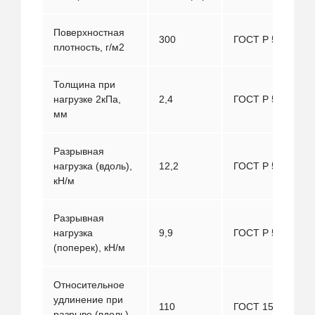
Поверхностная
300
ГОСТ Р 50277
плотность, г/м2
Толщина при
нагрузке 2кПа,
2,4
ГОСТ Р 50276
мм
Разрывная
нагрузка (вдоль),
12,2
ГОСТ Р 53226
кН/м
Разрывная
нагрузка
9,9
ГОСТ Р 53226
(поперек), кН/м
Относительное
удлинение при
110
ГОСТ 15902.3
разрыве (вдоль),