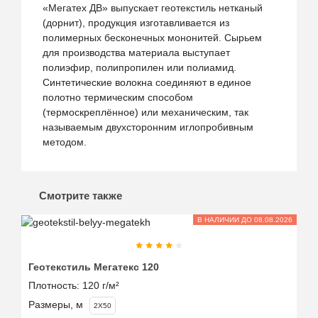
«Мегатех ДВ» выпускает геотекстиль нетканый
(дорнит), продукция изготавливается из
полимерных бесконечных мононитей. Сырьем
для производства материала выступает
полиэфир, полипропилен или полиамид.
Синтетические волокна соединяют в единое
полотно термическим способом
(термоскреплённое) или механическим, так
называемым двухсторонним иглопробивным
методом.
Смотрите также
В НАЛИЧИИ ДО 08.08.2026
Геотекстиль Мегатекс 120
Ге
Плотность:
120 г/м²
Пл
Размеры, м
Ра
2X50