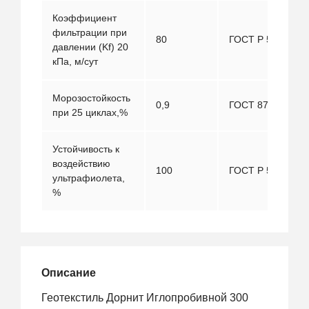
Коэффициент
фильтрации при
80
ГОСТ Р 52608
давлении (Kf) 20
кПа, м/сут
Морозостойкость
0,9
ГОСТ 8747
при 25 циклах,%
Устойчивость к
воздействию
100
ГОСТ Р 55031
ультрафиолета,
%
Описание
Геотекстиль Дорнит Иглопробивной 300