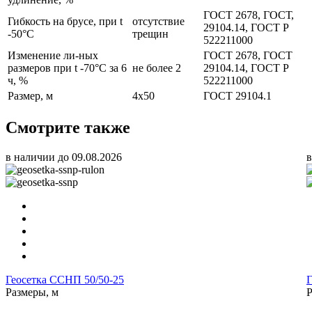
ГОСТ 2678, ГОСТ,
Гибкость на брусе, при t
отсутствие
29104.14, ГОСТ Р
-50°С
трещин
522211000
Изменение ли-ных
ГОСТ 2678, ГОСТ
размеров при t -70°С за 6
не более 2
29104.14, ГОСТ Р
ч, %
522211000
Размер, м
4х50
ГОСТ 29104.1
Смотрите также
в наличии до 09.08.2026
в
Геосетка ССНП 50/50-25
Г
Размеры, м
Р