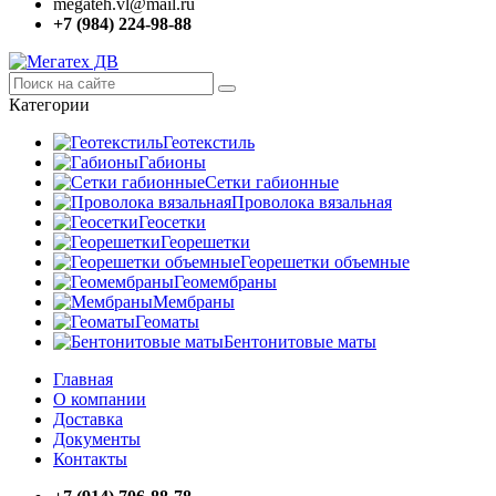
megateh.vl@mail.ru
+7 (984) 224-98-88
Категории
Геотекстиль
Габионы
Сетки габионные
Проволока вязальная
Геосетки
Георешетки
Георешетки объемные
Геомембраны
Мембраны
Геоматы
Бентонитовые маты
Главная
О компании
Доставка
Документы
Контакты