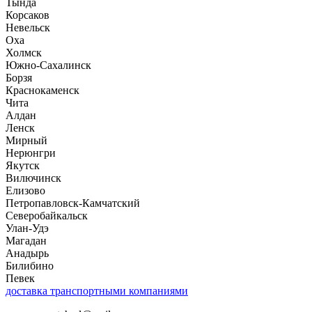
Тында
Корсаков
Невельск
Оха
Холмск
Южно-Сахалинск
Борзя
Краснокаменск
Чита
Алдан
Ленск
Мирный
Нерюнгри
Якутск
Вилючинск
Елизово
Петропавловск-Камчатский
Северобайкальск
Улан-Удэ
Магадан
Анадырь
Билибино
Певек
доставка транспортными компаниями