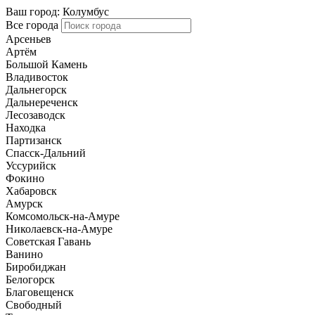
Ваш город:
Колумбус
Все города
Арсеньев
Артём
Большой Камень
Владивосток
Дальнегорск
Дальнереченск
Лесозаводск
Находка
Партизанск
Спасск-Дальний
Уссурийск
Фокино
Хабаровск
Амурск
Комсомольск-на-Амуре
Николаевск-на-Амуре
Советская Гавань
Ванино
Биробиджан
Белогорск
Благовещенск
Свободный