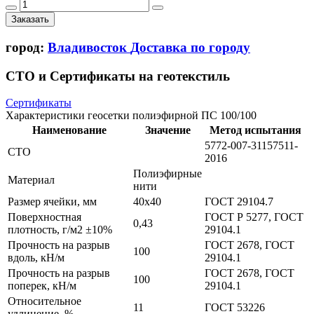
Заказать
город:
Владивосток
Доставка по городу
СТО и Сертификаты на геотекстиль
Сертификаты
Характеристики геосетки полиэфирной ПС 100/100
Наименование
Значение
Метод испытания
5772-007-31157511-
СТО
2016
Полиэфирные
Материал
нити
Размер ячейки, мм
40х40
ГОСТ 29104.7
Поверхностная
ГОСТ Р 5277, ГОСТ
0,43
плотность, г/м2 ±10%
29104.1
Прочность на разрыв
ГОСТ 2678, ГОСТ
100
вдоль, кН/м
29104.1
Прочность на разрыв
ГОСТ 2678, ГОСТ
100
поперек, кН/м
29104.1
Относительное
11
ГОСТ 53226
удлинение, %