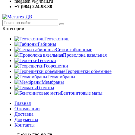
megateh.vl@mail.ru
+7 (984) 224-98-88
Категории
Геотекстиль
Габионы
Сетки габионные
Проволока вязальная
Геосетки
Георешетки
Георешетки объемные
Геомембраны
Мембраны
Геоматы
Бентонитовые маты
Главная
О компании
Доставка
Документы
Контакты