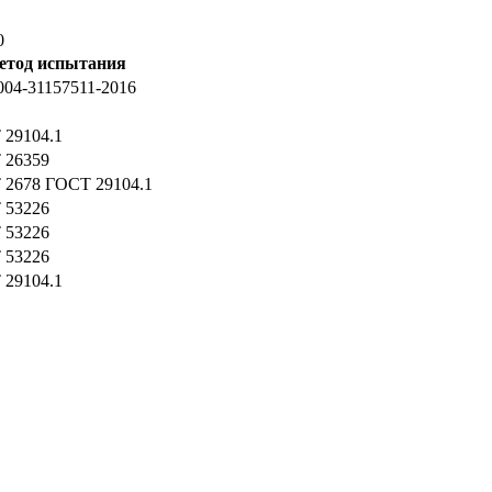
0
етод испытания
004-31157511-2016
29104.1
 26359
2678 ГОСТ 29104.1
 53226
 53226
 53226
29104.1