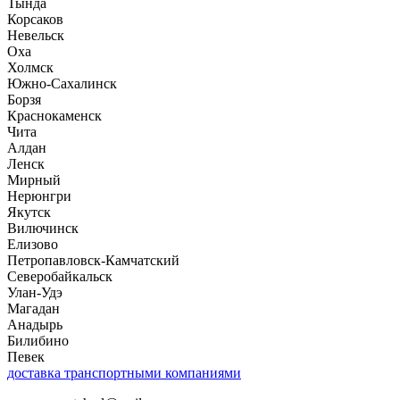
Тында
Корсаков
Невельск
Оха
Холмск
Южно-Сахалинск
Борзя
Краснокаменск
Чита
Алдан
Ленск
Мирный
Нерюнгри
Якутск
Вилючинск
Елизово
Петропавловск-Камчатский
Северобайкальск
Улан-Удэ
Магадан
Анадырь
Билибино
Певек
доставка транспортными компаниями