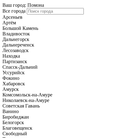
Ваш город:
Помона
Все города
Арсеньев
Артём
Большой Камень
Владивосток
Дальнегорск
Дальнереченск
Лесозаводск
Находка
Партизанск
Спасск-Дальний
Уссурийск
Фокино
Хабаровск
Амурск
Комсомольск-на-Амуре
Николаевск-на-Амуре
Советская Гавань
Ванино
Биробиджан
Белогорск
Благовещенск
Свободный