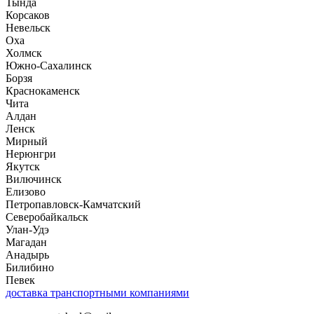
Тында
Корсаков
Невельск
Оха
Холмск
Южно-Сахалинск
Борзя
Краснокаменск
Чита
Алдан
Ленск
Мирный
Нерюнгри
Якутск
Вилючинск
Елизово
Петропавловск-Камчатский
Северобайкальск
Улан-Удэ
Магадан
Анадырь
Билибино
Певек
доставка транспортными компаниями