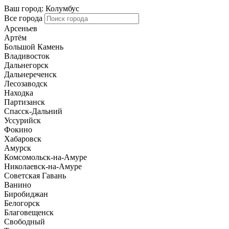
Ваш город:
Колумбус
Все города
Арсеньев
Артём
Большой Камень
Владивосток
Дальнегорск
Дальнереченск
Лесозаводск
Находка
Партизанск
Спасск-Дальний
Уссурийск
Фокино
Хабаровск
Амурск
Комсомольск-на-Амуре
Николаевск-на-Амуре
Советская Гавань
Ванино
Биробиджан
Белогорск
Благовещенск
Свободный