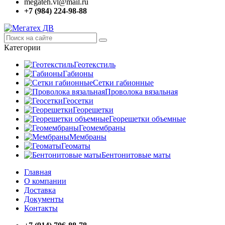
megateh.vl@mail.ru
+7 (984) 224-98-88
Категории
Геотекстиль
Габионы
Сетки габионные
Проволока вязальная
Геосетки
Георешетки
Георешетки объемные
Геомембраны
Мембраны
Геоматы
Бентонитовые маты
Главная
О компании
Доставка
Документы
Контакты