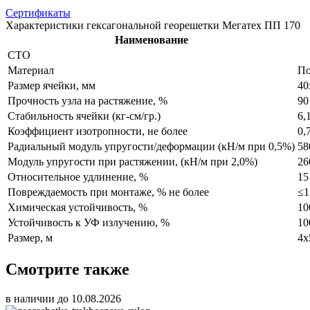
Сертификаты
Характеристики гексагональной георешетки Мегатех ПП 170
Наименование
СТО
Материал
По
Размер ячейки, мм
40
Прочность узла на растяжение, %
90
Стабильность ячейки (кг-см/гр.)
6,
Коэффициент изотропности, не более
0,
Радиальный модуль упругости/деформации (кН/м при 0,5%)
58
Модуль упругости при растяжении, (кН/м при 2,0%)
26
Относительное удлинение, %
15
Повреждаемость при монтаже, % не более
≤1
Химическая устойчивость, %
10
Устойчивость к УФ излучению, %
10
Размер, м
4х
Смотрите также
в наличии до 10.08.2026