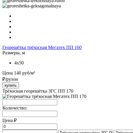
Георешётка трёхосная Мегатех ПП 160
Размеры, м
4x50
Цена
140
руб/м²
₽/рулон
купить
Трёхосная георешётка 3ГС ПП 170
Количество:
Цена
₽