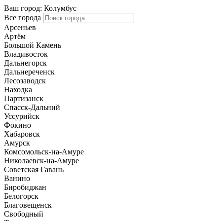
Ваш город:
Колумбус
Все города
Арсеньев
Артём
Большой Камень
Владивосток
Дальнегорск
Дальнереченск
Лесозаводск
Находка
Партизанск
Спасск-Дальний
Уссурийск
Фокино
Хабаровск
Амурск
Комсомольск-на-Амуре
Николаевск-на-Амуре
Советская Гавань
Ванино
Биробиджан
Белогорск
Благовещенск
Свободный