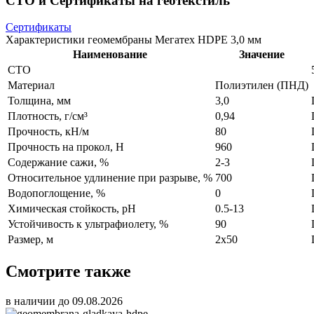
СТО и Сертификаты на геотекстиль
Сертификаты
Характеристики геомембраны Мегатех HDPE 3,0 мм
Наименование
Значение
СТО
Материал
Полиэтилен (ПНД)
Толщина, мм
3,0
Плотность, г/см³
0,94
Прочность, кН/м
80
Прочность на прокол, Н
960
Содержание сажи, %
2-3
Относительное удлинение при разрыве, %
700
Водопоглощение, %
0
Химическая стойкость, рН
0.5-13
Устойчивость к ультрафиолету, %
90
Размер, м
2х50
Смотрите также
в наличии до 09.08.2026