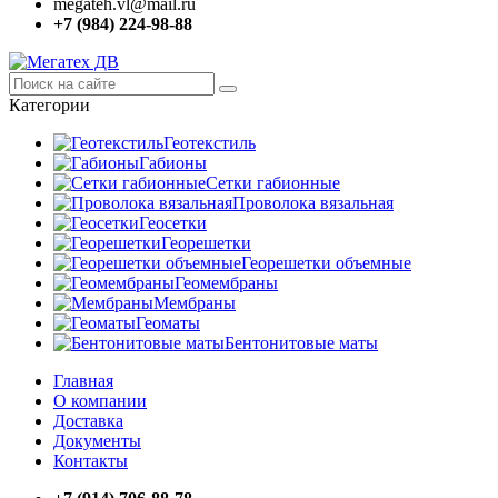
megateh.vl@mail.ru
+7 (984) 224-98-88
Категории
Геотекстиль
Габионы
Сетки габионные
Проволока вязальная
Геосетки
Георешетки
Георешетки объемные
Геомембраны
Мембраны
Геоматы
Бентонитовые маты
Главная
О компании
Доставка
Документы
Контакты