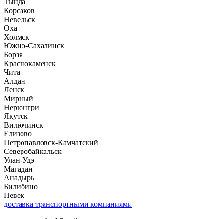
Тында
Корсаков
Невельск
Оха
Холмск
Южно-Сахалинск
Борзя
Краснокаменск
Чита
Алдан
Ленск
Мирный
Нерюнгри
Якутск
Вилючинск
Елизово
Петропавловск-Камчатский
Северобайкальск
Улан-Удэ
Магадан
Анадырь
Билибино
Певек
доставка транспортными компаниями