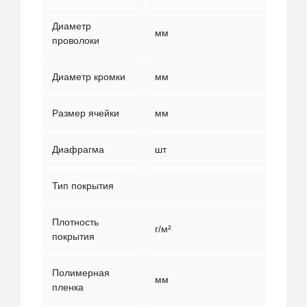
Диаметр
мм
3.7
проволоки
Диаметр кромки
мм
4.4
Размер ячейки
мм
80х
Диафрагма
шт
3
Тип покрытия
Цинк
Плотность
г/м²
240/
покрытия
Полимерная
мм
1,0
пленка