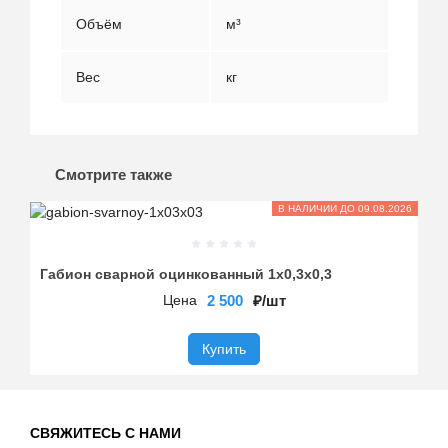
Объём
м³
2,0
Вес
кг
26,8
Смотрите также
В НАЛИЧИИ ДО 09.08.2026
Габион сварной оцинкованный 1х0,3х0,3
Га
Цена
2 500
₽/шт
Купить
СВЯЖИТЕСЬ С НАМИ