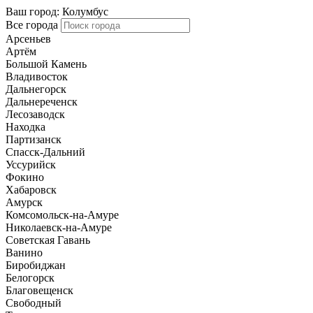
Ваш город:
Колумбус
Все города
Арсеньев
Артём
Большой Камень
Владивосток
Дальнегорск
Дальнереченск
Лесозаводск
Находка
Партизанск
Спасск-Дальний
Уссурийск
Фокино
Хабаровск
Амурск
Комсомольск-на-Амуре
Николаевск-на-Амуре
Советская Гавань
Ванино
Биробиджан
Белогорск
Благовещенск
Свободный