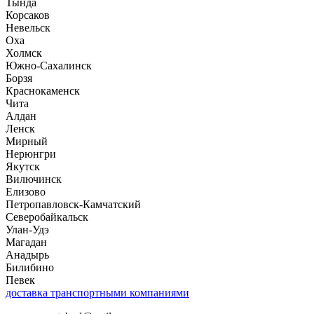
Тында
Корсаков
Невельск
Оха
Холмск
Южно-Сахалинск
Борзя
Краснокаменск
Чита
Алдан
Ленск
Мирный
Нерюнгри
Якутск
Вилючинск
Елизово
Петропавловск-Камчатский
Северобайкальск
Улан-Удэ
Магадан
Анадырь
Билибино
Певек
доставка транспортными компаниями