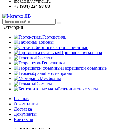
megateh.vl@mail.ru
+7 (984) 224-98-88
Категории
Геотекстиль
Габионы
Сетки габионные
Проволока вязальная
Геосетки
Георешетки
Георешетки объемные
Геомембраны
Мембраны
Геоматы
Бентонитовые маты
Главная
О компании
Доставка
Документы
Контакты