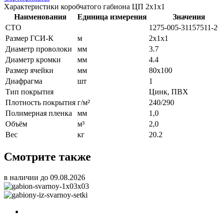
Характеристики коробчатого габиона ЦП 2х1х1
Наименования
Единица измерения
Значения
СТО
1275-005-31157511-
Размер ГСИ-К
м
2х1х1
Диаметр проволоки
мм
3.7
Диаметр кромки
мм
4.4
Размер ячейки
мм
80х100
Диафрагма
шт
1
Тип покрытия
Цинк, ПВХ
Плотность покрытия
г/м²
240/290
Полимерная пленка
мм
1,0
Объём
м³
2,0
Вес
кг
20.2
Смотрите также
в наличии до 09.08.2026