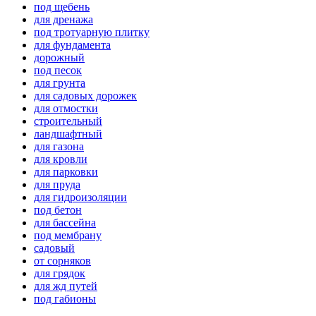
под щебень
для дренажа
под тротуарную плитку
для фундамента
дорожный
под песок
для грунта
для садовых дорожек
для отмостки
строительный
ландшафтный
для газона
для кровли
для парковки
для пруда
для гидроизоляции
под бетон
для бассейна
под мембрану
садовый
от сорняков
для грядок
для жд путей
под габионы