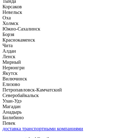
Тында
Корсаков
Невельск
Оха
Холмск
Южно-Сахалинск
Борзя
Краснокаменск
Чита
Алдан
Ленск
Мирный
Нерюнгри
Якутск
Вилючинск
Елизово
Петропавловск-Камчатский
Северобайкальск
Улан-Удэ
Магадан
Анадырь
Билибино
Певек
доставка транспортными компаниями