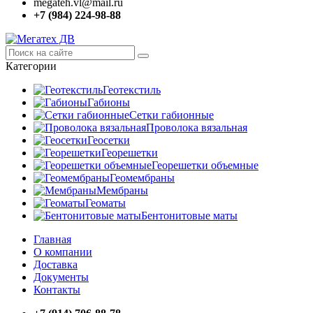
megateh.vl@mail.ru
+7 (984) 224-98-88
Категории
Геотекстиль
Габионы
Сетки габионные
Проволока вязальная
Геосетки
Георешетки
Георешетки объемные
Геомембраны
Мембраны
Геоматы
Бентонитовые маты
Главная
О компании
Доставка
Документы
Контакты