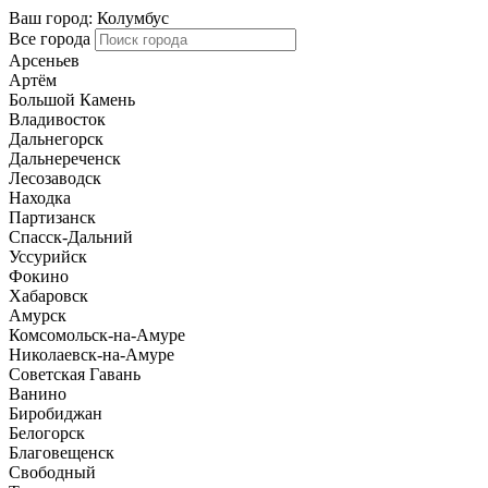
Ваш город:
Колумбус
Все города
Арсеньев
Артём
Большой Камень
Владивосток
Дальнегорск
Дальнереченск
Лесозаводск
Находка
Партизанск
Спасск-Дальний
Уссурийск
Фокино
Хабаровск
Амурск
Комсомольск-на-Амуре
Николаевск-на-Амуре
Советская Гавань
Ванино
Биробиджан
Белогорск
Благовещенск
Свободный