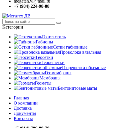
megateh.vl@mail.ru
+7 (984) 224-98-88
Категории
Геотекстиль
Габионы
Сетки габионные
Проволока вязальная
Геосетки
Георешетки
Георешетки объемные
Геомембраны
Мембраны
Геоматы
Бентонитовые маты
Главная
О компании
Доставка
Документы
Контакты