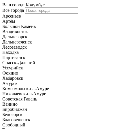
Ваш город:
Колумбус
Все города
Арсеньев
Артём
Большой Камень
Владивосток
Дальнегорск
Дальнереченск
Лесозаводск
Находка
Партизанск
Спасск-Дальний
Уссурийск
Фокино
Хабаровск
Амурск
Комсомольск-на-Амуре
Николаевск-на-Амуре
Советская Гавань
Ванино
Биробиджан
Белогорск
Благовещенск
Свободный