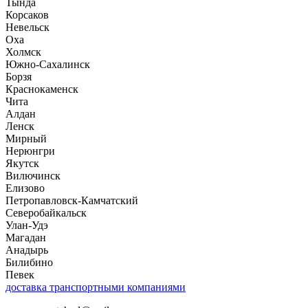
Тында
Корсаков
Невельск
Оха
Холмск
Южно-Сахалинск
Борзя
Краснокаменск
Чита
Алдан
Ленск
Мирный
Нерюнгри
Якутск
Вилючинск
Елизово
Петропавловск-Камчатский
Северобайкальск
Улан-Удэ
Магадан
Анадырь
Билибино
Певек
доставка транспортными компаниями